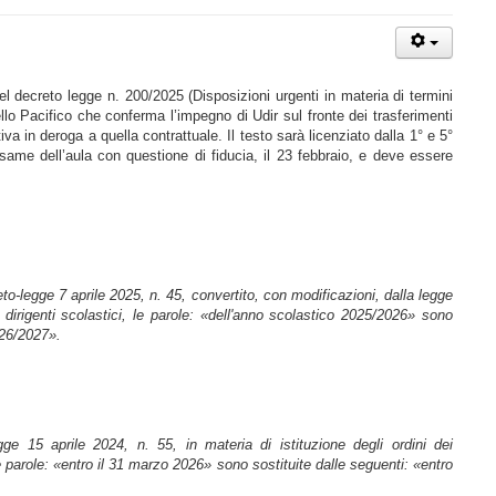
el decreto legge n.
200/2025 (Disposizioni urgenti in materia di termini
llo Pacifico che conferma l’impegno di Udir sul fronte dei trasferimenti
tiva in deroga a quella contrattuale. Il testo sarà licenziato dalla 1° e 5°
ame dell’aula con questione di fiducia, il 23 febbraio, e deve essere
o-legge 7 aprile 2025, n. 45, convertito, con modificazioni, dalla legge
 dirigenti scolastici, le parole: «dell'anno scolastico 2025/2026» sono
026/2027».
ge 15 aprile 2024, n. 55, in materia di istituzione degli ordini dei
e parole: «entro il 31 marzo 2026» sono sostituite dalle seguenti: «entro