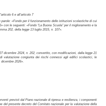
rticolo 6 e all’articolo 7
e parole
: «Fondo per il funzionamento delle istituzioni scolastiche di cui
96»
con le seguenti
: «Fondo “La Buona Scuola” per il miglioramento e la
 comma 202, della legge 13 luglio 2015, n. 107».
 27 dicembre 2024, n. 202, convertito, con modificazioni, dalla legge 21
di valutazione congiunta dei rischi connessi agli edifici scolastici, le
31 dicembre 2026».
terventi previsti dal Piano nazionale di ripresa e resilienza, i componenti
ione del presente decreto del Comitato nazionale per la valutazione della