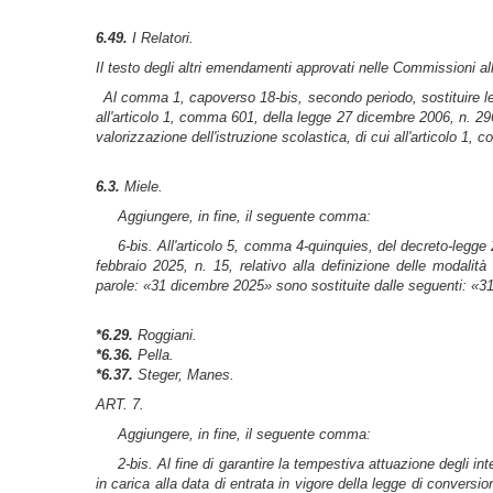
6.49.
I Relatori.
Il testo degli altri emendamenti approvati nelle Commissioni all’a
Al comma 1, capoverso 18-
bis,
secondo periodo, sostituire l
all'articolo 1, comma 601, della legge 27 dicembre 2006, n. 2
valorizzazione dell'istruzione scolastica, di cui all'articolo 1,
6.3.
Miele.
Aggiungere, in fine, il seguente comma:
6-
bis
. All'articolo 5, comma 4-
quinquies
, del decreto-legge
febbraio 2025, n. 15, relativo alla definizione delle modalità 
parole: «31 dicembre 2025» sono sostituite dalle seguenti: «
*6.29.
Roggiani.
*6.36.
Pella.
*6.37.
Steger, Manes.
ART. 7.
Aggiungere, in fine, il seguente comma:
2-
bis
. Al fine di garantire la tempestiva attuazione degli in
in carica alla data di entrata in vigore della legge di convers