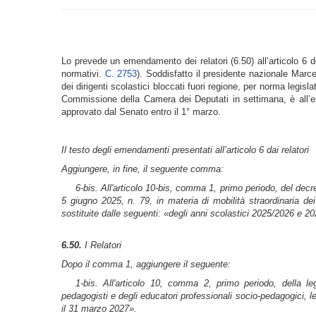
Lo prevede un emendamento dei relatori (6.50) all’articolo 6 d
normativi.
C. 2753
). Soddisfatto il presidente nazionale Marce
dei dirigenti scolastici bloccati fuori regione, per norma legisla
Commissione della Camera dei Deputati in settimana, è all’es
approvato dal Senato entro il 1° marzo.
Il testo degli emendamenti presentati all’articolo 6 dai relatori
Aggiungere, in fine, il seguente comma:
6-
bis
. All'articolo 10-
bis
, comma 1, primo periodo, del decret
5 giugno 2025, n. 79, in materia di mobilità straordinaria dei
sostituite dalle seguenti: «degli anni scolastici 2025/2026 e 2
6.50.
I Relatori
Dopo il comma 1, aggiungere il seguente:
1-
bis
. All'articolo 10, comma 2, primo periodo, della leg
pedagogisti e degli educatori professionali socio-pedagogici, l
il 31 marzo 2027».