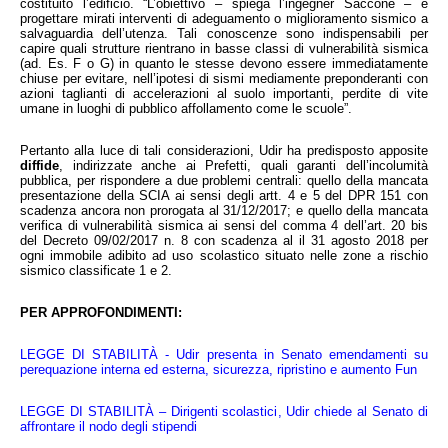
costituito l’edificio. “L’obiettivo – spiega l’ingegner Saccone – è 
progettare mirati interventi di adeguamento o miglioramento sismico a 
salvaguardia dell’utenza. Tali conoscenze sono indispensabili per 
capire quali strutture rientrano in basse classi di vulnerabilità sismica 
(ad. Es. F o G) in quanto le stesse devono essere immediatamente 
chiuse per evitare, nell’ipotesi di sismi mediamente preponderanti con 
azioni taglianti di accelerazioni al suolo importanti, perdite di vite 
umane in luoghi di pubblico affollamento come le scuole”.
Pertanto alla luce di tali considerazioni, Udir ha predisposto apposite 
diffide
, indirizzate anche ai Prefetti, quali garanti dell’incolumità 
pubblica, per rispondere a due problemi centrali: quello della mancata 
presentazione della SCIA ai sensi degli artt. 4 e 5 del DPR 151 con 
scadenza ancora non prorogata al 31/12/2017; e quello della mancata 
verifica di vulnerabilità sismica ai sensi del comma 4 dell’art. 20 bis 
del Decreto 09/02/2017 n. 8 con scadenza al il 31 agosto 2018 per 
ogni immobile adibito ad uso scolastico situato nelle zone a rischio 
sismico classificate 1 e 2.
PER APPROFONDIMENTI:
LEGGE DI STABILITÀ - Udir presenta in Senato emendamenti su 
perequazione interna ed esterna, sicurezza, ripristino e aumento Fun
LEGGE DI STABILITÀ – Dirigenti scolastici, Udir chiede al Senato di 
affrontare il nodo degli stipendi