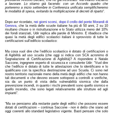
a lavorare. Lo stiamo già facendo: con un Accordo quadro che 
porteremo a inizio settembre in Conferenza unificata semplificheremo 
le modalità di spesa, evitando la moltiplicazione di decreti di riparto
“.
Dopo avr ricordato, 
nei giorni scorsi, dopo il crollo del ponte Morandi di 
Genova
, che la metà delle scuole italiane ha più di 50 anni, 2 su 10 
risultano chiuse o in ristrutturazione e lo Stato utilizza meno del 10% 
dei fondi stanziati, Udir replica alle parole di Ministro. E ribadisce che 
quasi la metà degli edifici scolastici italiani è sprovvisto di tutte le 
certificazioni sull’edificio scolastico:
Ma cosa vuol dire che l’edificio scolastico è dotato di certificazioni o 
di Agibilità ad uso scuola (che oggi si indica con SCA acronimo di 
Segnalazione di Certificazione di Agibilità)? A rispondere è Natale 
Saccone, ingegnere esperto di sicurezza e consulente Udir: “Vuol dire 
che l’edificio è dotato di tutte le attestazioni che lo identificano e lo 
qualificano con la specifica destinazione ad uso Scuola. Ci sono nel 
nostro territorio nazionale meno della metà degli edifici che non hanno 
tali documenti e che devono essere sottoposti a controlli e verifiche, 
sia da un punto di vista della vulnerabilità sismica che dalla 
prevenzione incendi, in quanto i rischi prevalenti sono quello sismico e 
quello incendio, che sono legati relativamente alle strutture ed agli 
impianti”.
“Ma se pensiamo alla restante parte degli edifici che possono essere 
dotati di certificazioni – continua Saccone - non è detto che siano ad 
oggi coerenti allo standard legislativo vigente. Basti pensare che solo 