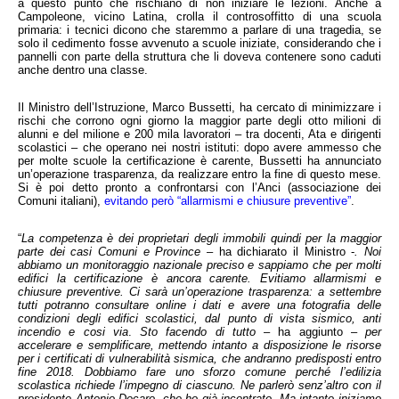
a questo punto che rischiano di non iniziare le lezioni. Anche a 
Campoleone, vicino Latina, crolla il controsoffitto di una scuola 
primaria: i tecnici dicono che staremmo a parlare di una tragedia, se 
solo il cedimento fosse avvenuto a scuole iniziate, considerando che i 
pannelli con parte della struttura che li doveva contenere sono caduti 
anche dentro una classe.
Il Ministro dell’Istruzione, Marco Bussetti, ha cercato di minimizzare i 
rischi che corrono ogni giorno la maggior parte degli otto milioni di 
alunni e del milione e 200 mila lavoratori – tra docenti, Ata e dirigenti 
scolastici – che operano nei nostri istituti: dopo avere ammesso che 
per molte scuole la certificazione è carente, Bussetti ha annunciato 
un’operazione trasparenza, da realizzare entro la fine di questo mese. 
Si è poi detto pronto a confrontarsi con l’Anci (associazione dei 
Comuni italiani), 
evitando però “allarmismi e chiusure preventive”
.
“
La competenza è dei proprietari degli immobili quindi per la maggior 
parte dei casi Comuni e Province 
– ha dichiarato il Ministro -
. Noi 
abbiamo un monitoraggio nazionale preciso e sappiamo che per molti 
edifici la certificazione è ancora carente. Evitiamo allarmismi e 
chiusure preventive. Ci sarà un’operazione trasparenza: a settembre 
tutti potranno consultare online i dati e avere una fotografia delle 
condizioni degli edifici scolastici, dal punto di vista sismico, anti 
incendio e cosi via
. 
Sto facendo di tutto 
– ha aggiunto –
 per 
accelerare e semplificare, mettendo intanto a disposizione le risorse 
per i certificati di vulnerabilità sismica, che andranno predisposti entro 
fine 2018. Dobbiamo fare uno sforzo comune perché l’edilizia 
scolastica richiede l’impegno di ciascuno. Ne parlerò senz’altro con il 
presidente Antonio Decaro, che ho già incontrato. Ma intanto iniziamo 