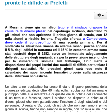
pronte le diffide ai Prefetti
A Messina viene giù un altro 
tetto e il sindaco dispone la 
chiusura di diversi plessi
: nel capoluogo siciliano, diventano 35 
gli istituti che non apriranno il primo giorno di scuola, con 12 
mila alunni a rischio lezione. Tragedia sfiorata 
a Campoleone, 
dove cede il controsoffitto
 di una scuola primaria. Per il 
sindacato la situazione rimane da allarme rosso: poiché appena 
il 5 % degli edifici in muratura ed il 15 % in cemento armato sono 
stati costruiti dopo il 1982, serve un immediato adeguamento 
delle strutture e degli impianti, sia per la prevenzione incendi che 
per la vulnerabilità sismica. Nel frattempo, Udir mette a 
disposizione dei propri iscritti due modelli di diffida per tutelare i 
dirigenti scolastici. Nei prossimi giorni sarà reso noto il 
calendario dei nuovi incontri formativi proprio sulla sicurezza 
delle istituzioni scolastiche.
Un altro anno scolastico ha preso il via e il grave problema della 
sicurezza edilizia degli oltre 40 mila edifici scolastici italiani rimane 
purtroppo nella sua interezza:
è di queste ore la notizia del cedimento 
di un tetto e a Messina, dove il sindaco ha disposto la chiusura di 
diversi plessi che non garantiscono l'incolumità degli studenti e del 
personale. Diventano 35, così, gli istituti che non apriranno il primo 
giorno di scuola, finché non saranno in regola, con 12 mila alunni che 