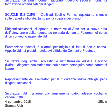
Sicurezza, gli alunni come i lavoratori: devono seguire i corsi di 
formazione organizzati dai dirigenti
SCUOLE INSICURE – Crolli ad Eboli e Fermo, inquietante silenzio 
sulle tragedie sfiorate: tanto poi la colpa è dei presidi
Dirigenti scolastici, si aprono le trattative all’Aran per la nuova area 
dell’istruzione e della ricerca: se ne parla domani a Palermo nel corso 
di un convegno nazionale Udir
Prevenzione incendi, è allarme per migliaia di istituti non a norma. 
Appello Udir ai presidi: tutelatevi diffidando Comuni o Province
Sicurezza degli edifici scolastici e ristrutturazioni edilizie. Pacifico 
(Udir): il dirigente scolastico non può essere perseguito come datore di 
lavoro
Rappresentante dei Lavoratori per la Sicurezza: nuovi obblighi per i 
dirigenti scolastici
Sicurezza, Udir: allarme già ampiamente dato, adesso vogliamo 
vedere i fatti
4 settembre 2018
                                                        Ufficio 
Stampa Udir