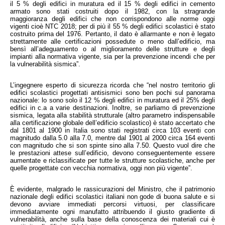
il 5 % degli edifici in muratura ed il 15 % degli edifici in cemento 
armato sono stati costruiti dopo il 1982, con la stragrande 
maggioranza degli edifici che non corrispondono alle norme oggi 
vigenti cioè NTC 2018; per di più il 55 % degli edifici scolastici è stato 
costruito prima del 1976. Pertanto, il dato è allarmante e non è legato 
strettamente alle certificazioni possedute o meno dall’edificio, ma 
bensì all’adeguamento o al miglioramento delle strutture e degli 
impianti alla normativa vigente, sia per la prevenzione incendi che per 
la vulnerabilità sismica”.
L’ingegnere esperto di sicurezza ricorda che “nel nostro territorio gli 
edifici scolastici progettati antisismici sono ben pochi sul panorama 
nazionale: lo sono solo il 12 % degli edifici in muratura ed il 25% degli 
edifici in c.a a varie destinazioni. Inoltre, se parliamo di prevenzione 
sismica, legata alla stabilità strutturale (altro parametro indispensabile 
alla certificazione globale dell’edificio scolastico) è stato accertato che 
dal 1801 al 1900 in Italia sono stati registrati circa 103 eventi con 
magnitudo dalla 5.0 alla 7.0, mentre dal 1901 al 2000 circa 164 eventi 
con magnitudo che si son spinte sino alla 7.50. Questo vuol dire che 
le prestazioni attese sull’edificio, devono conseguentemente essere 
aumentate e riclassificate per tutte le strutture scolastiche, anche per 
quelle progettate con vecchia normativa, oggi non più vigente”. 
È evidente, malgrado le rassicurazioni del Ministro, che il patrimonio 
nazionale degli edifici scolastici italiani non gode di buona salute e si 
devono avviare immediati percorsi virtuosi, per classificare 
immediatamente ogni manufatto attribuendo il giusto gradiente di 
vulnerabilità, anche sulla base della conoscenza dei materiali cui è 