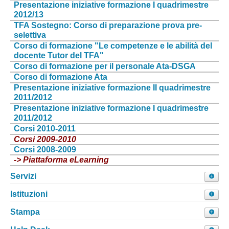
Presentazione iniziative formazione I quadrimestre
2012/13
da Lunedì a Venerdì ore 9:00 - 18:00
TFA Sostegno: Corso di preparazione prova pre-
selettiva
Orario sportello telefonico di consulenza:
Corso di formazione "Le competenze e le abilità del
da Lunedì a Venerdì ore 9:00 - 18:00
docente Tutor del TFA"
Corso di formazione per il personale Ata-DSGA
Corso di formazione Ata
Presentazione iniziative formazione II quadrimestre
2011/2012
Presentazione iniziative formazione I quadrimestre
2011/2012
Corsi 2010-2011
Corsi 2009-2010
Corsi 2008-2009
->
Piattaforma
eLearning
Servizi
Servizi
Istituzioni
Stampa