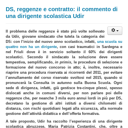
DS, reggenze e contratto: il commento di
una dirigente scolastica Udir
Il problema delle reggenze è stato più volte sollevato
da Udir, giovane sindacato che tutela la categoria dei
DS: con l’inizio del nuovo anno scolastico, infatti,
una scuola su
quattro non ha un dirigente
, con casi traumatici in Sardegna e
nel Friuli dove è in servizio soltanto il 60% dei dirigenti
scolastici. Secondo il sindacato la soluzione deve essere
tempestiva, semplificando,
in primis
, le procedure di selezione e
formazione del nuovo concorso in atto; è, inoltre, necessario
riaprire una procedura riservata ai ricorrenti del 2011, per evitare
l’annullamento del corso riservato svoltosi nel 2015, quando si
pronuncerà la Consulta in autunno sulla Buona Scuola. Ogni
sede di dirigenza, infatti, già gestisce tre-cinque plessi, spesso
dislocati anche in comuni diversi, per non parlare poi delle
reggenze che, per neanche 3 mila euro annui lordi in più per DS,
decretano la gestione di altri istituti a diversi chilometri di
distanza, con rischi quotidiani legati alla sicurezza, alla normale
gestione dell’attività didattica e dell’offerta formativa.
A tale proposto, Udir ha raccolto l’esperienza di una dirigente
scolastica abruzzese, Maria Patrizia Costantini, che, oltre a