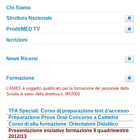
Chi Siamo
Struttura Nazionale
Segreteria
ProdirMED TV
Sede Legale
:
Piazza Don Bosco
, 1/b, 90143 Palermo,
Seminari e convegni
Iscrizioni
Italia
Comunicati ed Interviste
Sede Segreteria Nazionale
:
Via del Celso, 49, 90134
News Ricorsi
Palermo, Italia
Indirizzo mail :
segreteria@udir.it
- PEC:
Formazione
udir@pec.udir.it
-
amministrazione@pec.udir.it
L'
ANIEF
è soggetto qualificato per la formazione del personale della
Per un primo contatto o richiesta informazioni -
091
Scuola ai sensi della direttiva n. 90/2003
7098362
Consulenza generica -
3317713481
Ufficio legale
-
-
TFA Speciali: Corso di preparazione test d'accesso
3356503850
Ufficio amministrativo
3371165504
-
-
Preparazione Prove Orali Concorso a Cattedra
Corso di alta formazione: Orientatore Didattico
Contatti REGIONALI
-
Contatti Segretari Generali
Presentazione iniziative formazione II quadrimestre
2012/13
Orario apertura uffici: