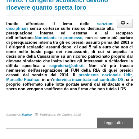
finito. I dirigenti scolastici devono
ricevere quanto spetta loro
Inutile affrontare il tema delle
sanzioni
disciplinari
senza certezze sulle risorse destinate alla
perequazione interna ed esterna e al recupero
dell’inflazione.
Nonostante le promesse,
non si sente più parlare
di perequazione interna tra gli ex presidi assunti prima del 2001 e
i dirigenti scolastici assunti dopo, di quei 5 mila euro che non ci
sono nelle buste paga dei neo-assunti, di cui si aspetta la
decisione della Cassazione su un ricorso patrocinato proprio dal
giovane sindacato che invita inoltre gli interessati a richiedere la
diffida specifica a
segreteria@udir.it
. Non c’è più traccia
nemmeno dell'assegnazione al FUN della RIA di quei presidi
cessati dal servizio dal 2014. Il
presidente nazionale Udir,
Marcello Pacifico
, in un’
intervista incentrata sul contratto DS
, si è
proprio soffermato sulle lotte portate avanti dal sindacato e che
spera non vengano vanificate da una firma che non tutela i DS.
Categoria:
Radice
Pubblicato: 09 Ottobre 2018
Leggi tutto...