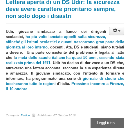
Lettera aperta di un DS Udir: la sicurezza
deve avere carattere prioritario sempre,
non solo dopo i disastri
Udir, giovane sindacato a fianco dei dirigenti
scolastici,
ha più volte lanciato appelli sulla sicurezza,
affinché gli istituti scolastici e quanti trascorrono gran parte della
giornata al loro interno
, docenti, Ata, DS e studenti, siano tutelati
a dovere. Una parte consistente del problema è legata al fatto
che l
a metà delle scuole italiane ha quasi 50 anni, essendo stata
realizzata prima del 1971
. Udir ha deciso di dar voce a un DS che,
attraverso una lettera accorata, racconta la sua esperienza diretta
e amarezza. Il giovane sindacato, con l’intento di formare e
informare, ha programmato una serie di
giornate di studio che
toccheranno tutte le regioni
d’Italia.
Prossimo incontro a Firenze,
il 10 ottobre
.
Categoria:
Radice
Pubblicato: 07 Ottobre 2018
Leggi tutto...