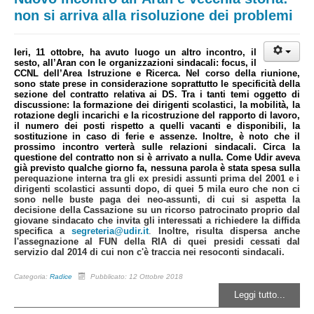
non si arriva alla risoluzione dei problemi
Ieri, 11 ottobre, ha avuto luogo un altro incontro, il
sesto, all’Aran con le organizzazioni sindacali: focus, il
CCNL dell’Area Istruzione e Ricerca. Nel corso della riunione,
sono state prese in considerazione soprattutto le specificità della
sezione del contratto relativa ai DS. Tra i tanti temi oggetto di
discussione: la formazione dei dirigenti scolastici, la mobilità, la
rotazione degli incarichi e la ricostruzione del rapporto di lavoro,
il numero dei posti rispetto a quelli vacanti e disponibili, la
sostituzione in caso di ferie e assenze. Inoltre, è noto che il
prossimo incontro verterà sulle relazioni sindacali. Circa la
questione del contratto non si è arrivato a nulla. Come Udir aveva
già previsto qualche giorno fa, nessuna parola è stata spesa sulla
perequazione interna tra gli ex presidi assunti prima del 2001 e i
dirigenti scolastici assunti dopo, di quei 5 mila euro che non ci
sono nelle buste paga dei neo-assunti, di cui si aspetta la
decisione della Cassazione su un ricorso patrocinato proprio dal
giovane sindacato che invita gli interessati a richiedere la diffida
specifica a
segreteria@udir.it
.
Inoltre, risulta dispersa anche
l'assegnazione al FUN della RIA di quei presidi cessati dal
servizio dal 2014 di cui non c'è traccia nei resoconti sindacali.
Categoria:
Radice
Pubblicato: 12 Ottobre 2018
Leggi tutto...