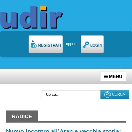
oppure
REGISTRATI
LOGIN
MENU
Cerca...
CERCA
RADICE
Nuovo incontro all’Aran e vecchia storia: