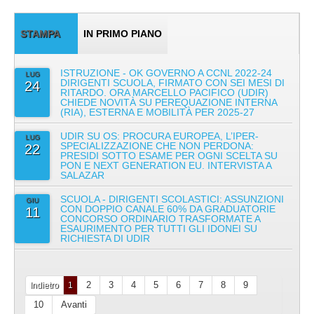
STAMPA
IN PRIMO PIANO
ISTRUZIONE - OK GOVERNO A CCNL 2022-24
LUG
DIRIGENTI SCUOLA, FIRMATO CON SEI MESI DI
24
RITARDO. ORA MARCELLO PACIFICO (UDIR)
CHIEDE NOVITÀ SU PEREQUAZIONE INTERNA
(RIA), ESTERNA E MOBILITÀ PER 2025-27
UDIR SU OS: PROCURA EUROPEA, L’IPER-
LUG
SPECIALIZZAZIONE CHE NON PERDONA:
22
PRESIDI SOTTO ESAME PER OGNI SCELTA SU
PON E NEXT GENERATION EU. INTERVISTA A
SALAZAR
SCUOLA - DIRIGENTI SCOLASTICI: ASSUNZIONI
GIU
CON DOPPIO CANALE 60% DA GRADUATORIE
11
CONCORSO ORDINARIO TRASFORMATE A
ESAURIMENTO PER TUTTI GLI IDONEI SU
RICHIESTA DI UDIR
2
3
4
5
6
7
8
9
Indietro
1
10
Avanti