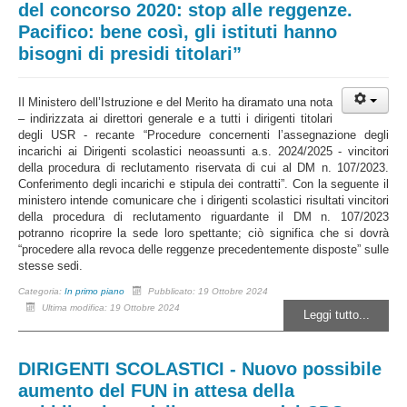
del concorso 2020: stop alle reggenze.
Pacifico: bene così, gli istituti hanno
bisogni di presidi titolari”
Il Ministero dell’Istruzione e del Merito ha diramato una nota
– indirizzata ai direttori generale e a tutti i dirigenti titolari
degli USR - recante “Procedure concernenti l’assegnazione degli
incarichi ai Dirigenti scolastici neoassunti a.s. 2024/2025 - vincitori
della procedura di reclutamento riservata di cui al DM n. 107/2023.
Conferimento degli incarichi e stipula dei contratti”. Con la seguente il
ministero intende comunicare che i dirigenti scolastici risultati vincitori
della procedura di reclutamento riguardante il DM n. 107/2023
potranno ricoprire la sede loro spettante; ciò significa che si dovrà
“procedere alla revoca delle reggenze precedentemente disposte” sulle
stesse sedi.
Categoria:
In primo piano
Pubblicato: 19 Ottobre 2024
Ultima modifica: 19 Ottobre 2024
Leggi tutto...
DIRIGENTI SCOLASTICI - Nuovo possibile
aumento del FUN in attesa della