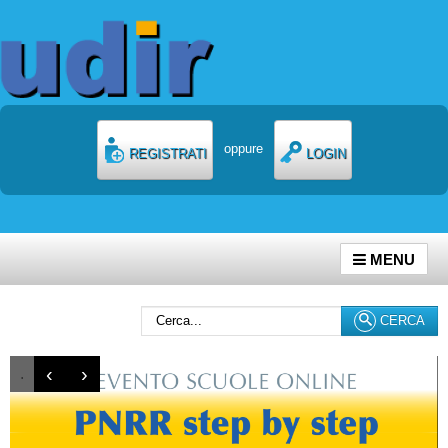
oppure
REGISTRATI
LOGIN
MENU
Cerca...
CERCA
‹
›
.