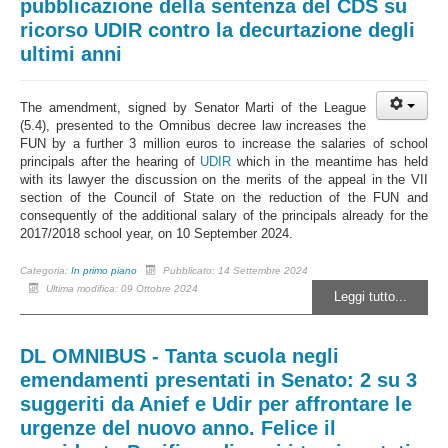
pubblicazione della sentenza del CDS su
ricorso UDIR contro la decurtazione degli
ultimi anni
The amendment, signed by Senator Marti of the League
(5.4), presented to the Omnibus decree law increases the
FUN by a further 3 million euros to increase the salaries of school
principals after the hearing of
UDIR
which in the meantime has held
with its lawyer the discussion on the merits of the appeal in the VII
section of the Council of State on the reduction of the FUN and
consequently of the additional salary of the principals already for the
2017/2018 school year, on 10 September 2024.
Categoria:
In primo piano
Pubblicato: 14 Settembre 2024
Ultima modifica: 09 Ottobre 2024
Leggi tutto...
DL OMNIBUS - Tanta scuola negli
emendamenti presentati in Senato: 2 su 3
suggeriti da Anief e Udir per affrontare le
urgenze del nuovo anno. Felice il