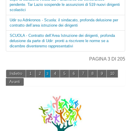
pendente. Tar Lazio sospende le assunzioni di 519 nuovi dirigenti
scolastici
Udir su Adnkronos - Scuola: il sindacato, profonda delusione per
contratto dell’area istruzione dei dirigenti
SCUOLA - Contratto dell’Area Istruzione dei dirigenti, profonda
delusione da parte di Udir: pronti a riscrivere le norme se a
dicembre diventeremo rappresentativi
PAGINA 3 DI 205
Indietro
1
2
4
5
6
7
8
9
10
3
Avanti