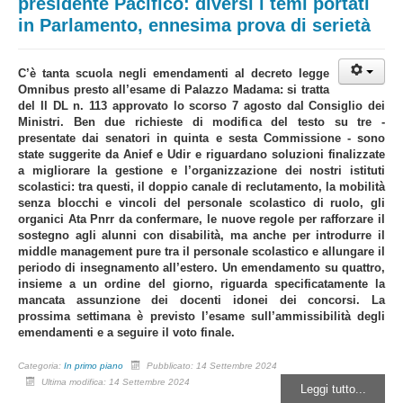
presidente Pacifico: diversi i temi portati
in Parlamento, ennesima prova di serietà
C’è tanta scuola negli emendamenti al decreto legge
Omnibus presto all’esame di Palazzo Madama: si tratta
del Il DL n. 113 approvato lo scorso 7 agosto dal Consiglio dei
Ministri. Ben due richieste di modifica del testo su tre -
presentate dai senatori in quinta e sesta Commissione - sono
state suggerite da Anief e Udir e riguardano soluzioni finalizzate
a migliorare la gestione e l’organizzazione dei nostri istituti
scolastici: tra questi, il doppio canale di reclutamento, la mobilità
senza blocchi e vincoli del personale scolastico di ruolo, gli
organici Ata Pnrr da confermare, le nuove regole per rafforzare il
sostegno agli alunni con disabilità, ma anche per introdurre il
middle management pure tra il personale scolastico e allungare il
periodo di insegnamento all’estero. Un emendamento su quattro,
insieme a un ordine del giorno, riguarda specificatamente la
mancata assunzione dei docenti idonei dei concorsi. La
prossima settimana è previsto l’esame sull’ammissibilità degli
emendamenti e a seguire il voto finale.
Categoria:
In primo piano
Pubblicato: 14 Settembre 2024
Ultima modifica: 14 Settembre 2024
Leggi tutto...