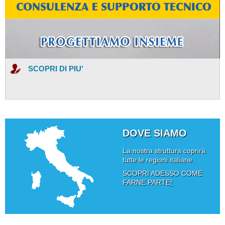
SCOPRI DI PIU'
DOVE SIAMO
La nostra struttura coprirà
tutte le regioni italiane.
SCOPRI ADESSO COME
FARNE PARTE
!