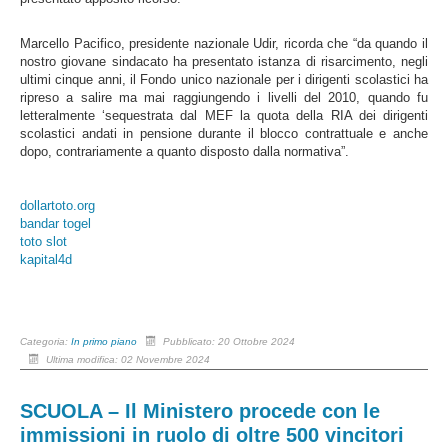
Marcello Pacifico, presidente nazionale Udir, ricorda che “da quando il
nostro giovane sindacato ha presentato istanza di risarcimento, negli
ultimi cinque anni, il Fondo unico nazionale per i dirigenti scolastici ha
ripreso a salire ma mai raggiungendo i livelli del 2010, quando fu
letteralmente ‘sequestrata dal MEF la quota della RIA dei dirigenti
scolastici andati in pensione durante il blocco contrattuale e anche
dopo, contrariamente a quanto disposto dalla normativa”.
dollartoto.org
bandar togel
toto slot
kapital4d
Categoria:
In primo piano
Pubblicato: 20 Ottobre 2024
Ultima modifica: 02 Novembre 2024
SCUOLA – Il Ministero procede con le
immissioni in ruolo di oltre 500 vincitori